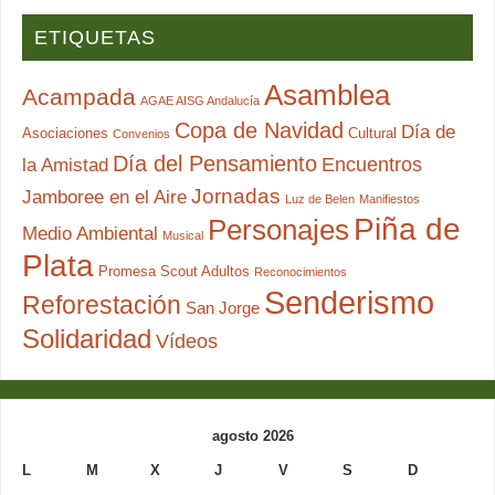
ETIQUETAS
Asamblea
Acampada
AGAE AISG Andalucía
Copa de Navidad
Día de
Asociaciones
Cultural
Convenios
Día del Pensamiento
Encuentros
la Amistad
Jornadas
Jamboree en el Aire
Luz de Belen
Manifiestos
Piña de
Personajes
Medio Ambiental
Musical
Plata
Promesa Scout Adultos
Reconocimientos
Senderismo
Reforestación
San Jorge
Solidaridad
Vídeos
agosto 2026
L
M
X
J
V
S
D