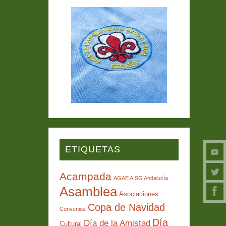
ETIQUETAS
Acampada
AGAE AISG Andalucía
Asamblea
Asociaciones
Copa de Navidad
Convenios
Día
Día de la Amistad
Cultural