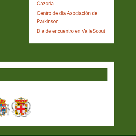
Cazorla
Centro de día Asociación del
Parkinson
Día de encuentro en ValleScout