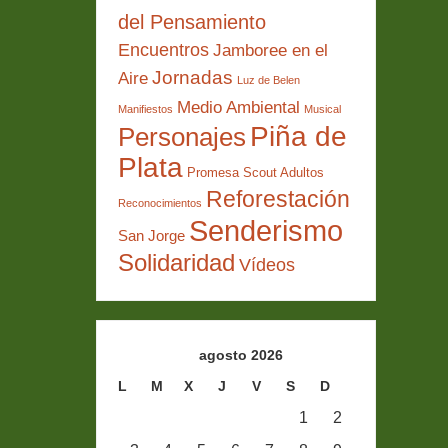
del Pensamiento
Encuentros
Jamboree en el
Jornadas
Aire
Luz de Belen
Medio Ambiental
Manifiestos
Musical
Piña de
Personajes
Plata
Promesa Scout Adultos
Reforestación
Reconocimientos
Senderismo
San Jorge
Solidaridad
Vídeos
agosto 2026
L
M
X
J
V
S
D
1
2