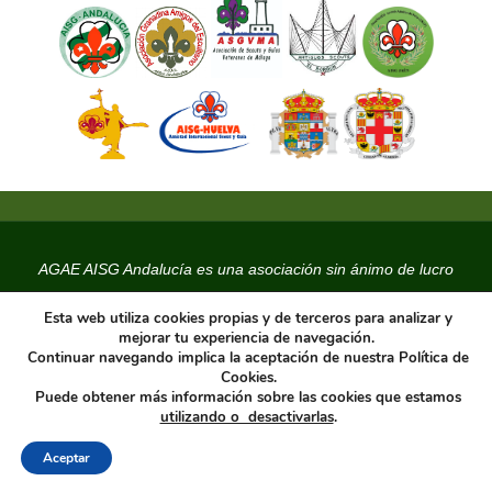
AGAE AISG Andalucía es una asociación sin ánimo de lucro
C.I.F. G18590356
Esta web utiliza cookies propias y de terceros para analizar y
Pertenece a
AISG Andalucía 2007
y
AISG España 2005
mejorar tu experiencia de navegación.
Continuar navegando implica la aceptación de nuestra Política de
Organización miembro de ISGF-AISG desde 8 de Agosto de 1.979
Cookies.
Domicilio Social : c/ Javier de Tortosa , sn
Puede obtener más información sobre las cookies que estamos
utilizando o desactivarlas
.
18008 Granada
Aceptar
FUNCIONA CON
PARABOLA
&
WORDPRESS.