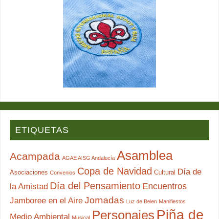
ETIQUETAS
Asamblea
Acampada
AGAE AISG Andalucía
Copa de Navidad
Día de
Asociaciones
Cultural
Convenios
Día del Pensamiento
Encuentros
la Amistad
Jornadas
Jamboree en el Aire
Luz de Belen
Manifiestos
Piña de
Personajes
Medio Ambiental
Musical