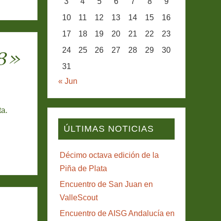
3
4
5
6
7
8
9
10
11
12
13
14
15
16
17
18
19
20
21
22
23
24
25
26
27
28
29
30
13»
31
« Jun
ta.
ÚLTIMAS NOTICIAS
Décimo octava edición de la
Piña de Plata
Encuentro de San Juan en
ValleScout
Encuentro de AISG Andalucía en