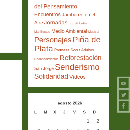
del Pensamiento
Encuentros
Jamboree en el
Jornadas
Aire
Luz de Belen
Medio Ambiental
Manifiestos
Musical
Piña de
Personajes
Plata
Promesa Scout Adultos
Reforestación
Reconocimientos
Senderismo
San Jorge
Solidaridad
Vídeos
agosto 2026
L
M
X
J
V
S
D
1
2