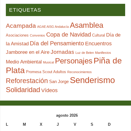
ETIQUETAS
Asamblea
Acampada
AGAE AISG Andalucía
Copa de Navidad
Día de
Asociaciones
Cultural
Convenios
Día del Pensamiento
Encuentros
la Amistad
Jornadas
Jamboree en el Aire
Luz de Belen
Manifiestos
Piña de
Personajes
Medio Ambiental
Musical
Plata
Promesa Scout Adultos
Reconocimientos
Senderismo
Reforestación
San Jorge
Solidaridad
Vídeos
agosto 2026
L
M
X
J
V
S
D