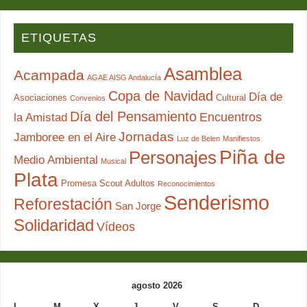
ETIQUETAS
Asamblea
Acampada
AGAE AISG Andalucía
Copa de Navidad
Día de
Asociaciones
Cultural
Convenios
Día del Pensamiento
Encuentros
la Amistad
Jornadas
Jamboree en el Aire
Luz de Belen
Manifiestos
Piña de
Personajes
Medio Ambiental
Musical
Plata
Promesa Scout Adultos
Reconocimientos
Senderismo
Reforestación
San Jorge
Solidaridad
Vídeos
agosto 2026
L
M
X
J
V
S
D