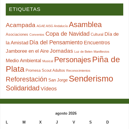
ETIQUETAS
Asamblea
Acampada
AGAE AISG Andalucía
Copa de Navidad
Día de
Asociaciones
Cultural
Convenios
Día del Pensamiento
Encuentros
la Amistad
Jornadas
Jamboree en el Aire
Luz de Belen
Manifiestos
Piña de
Personajes
Medio Ambiental
Musical
Plata
Promesa Scout Adultos
Reconocimientos
Senderismo
Reforestación
San Jorge
Solidaridad
Vídeos
agosto 2026
L
M
X
J
V
S
D