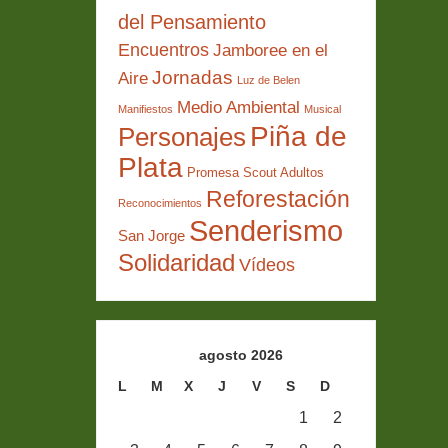
del Pensamiento
Encuentros
Jamboree en el
Jornadas
Aire
Luz de Belen
Medio Ambiental
Manifiestos
Musical
Piña de
Personajes
Plata
Promesa Scout Adultos
Reforestación
Reconocimientos
Senderismo
San Jorge
Solidaridad
Vídeos
agosto 2026
L
M
X
J
V
S
D
1
2