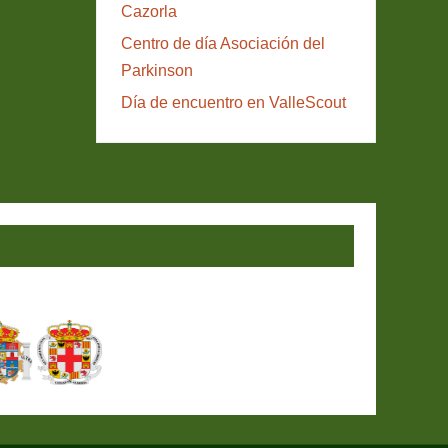
Cazorla
Centro de día Asociación del
Parkinson
Día de encuentro en ValleScout