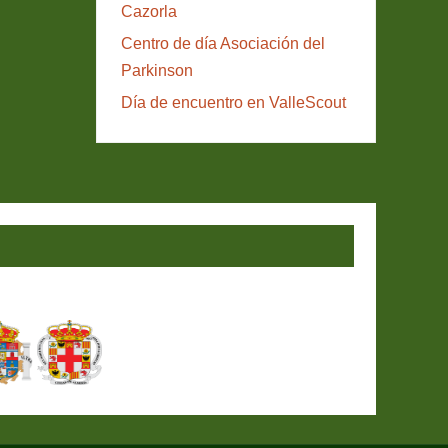
Cazorla
Centro de día Asociación del
Parkinson
Día de encuentro en ValleScout