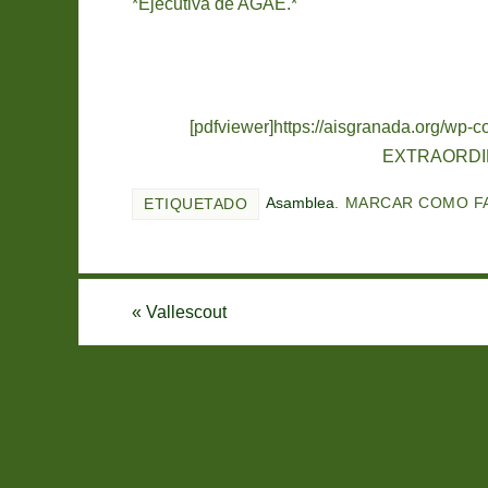
*Ejecutiva de AGAE.*
[pdfviewer]https://aisgranada.org/
EXTRAORDINA
Asamblea
.
MARCAR COMO F
ETIQUETADO
«
Vallescout