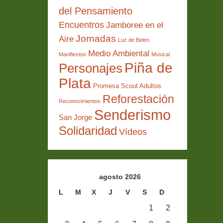
del Pensamiento
Encuentros
Jamboree en el
Jornadas
Aire
Luz de Belen
Medio Ambiental
Manifiestos
Musical
Piña de
Personajes
Plata
Promesa Scout Adultos
Reforestación
Reconocimientos
Senderismo
San Jorge
Solidaridad
Vídeos
agosto 2026
L
M
X
J
V
S
D
1
2