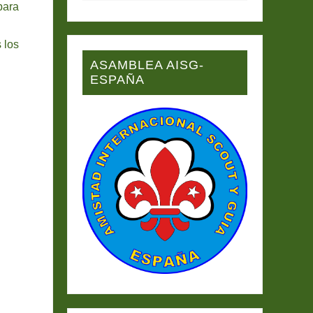
para
 los
ASAMBLEA AISG-
ESPAÑA