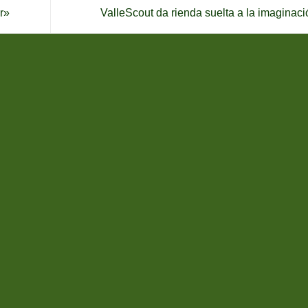
r»
ValleScout da rienda suelta a la imaginac