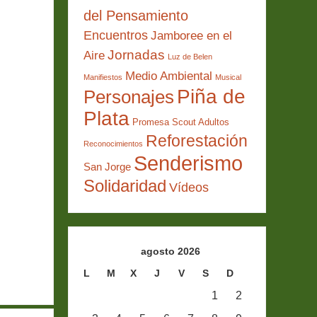
del Pensamiento
Encuentros
Jamboree en el
Jornadas
Aire
Luz de Belen
Medio Ambiental
Manifiestos
Musical
Piña de
Personajes
Plata
Promesa Scout Adultos
Reforestación
Reconocimientos
Senderismo
San Jorge
Solidaridad
Vídeos
agosto 2026
L
M
X
J
V
S
D
1
2