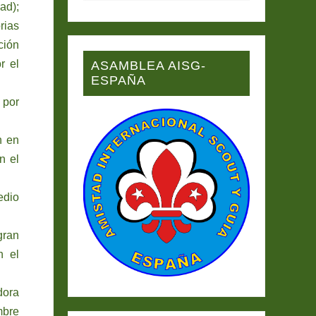
ad);
rias
ción
r el
ASAMBLEA AISG-
ESPAÑA
 por
n en
n el
edio
gran
n el
dora
mbre