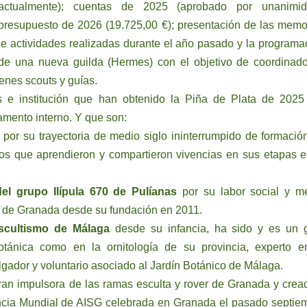
actualmente); cuentas de 2025 (aprobado por unanimid
presupuesto de 2026 (19.725,00 €); presentación de las memo
de actividades realizadas durante el año pasado y la programa
 de una nueva guilda (Hermes) con el objetivo de coordinado
enes scouts y guías.
s e institución que han obtenido la Piña de Plata de 2025
amento interno. Y que son:
 por su trayectoria de medio siglo ininterrumpido de formació
cos que aprendieron y compartieron vivencias en sus etapas e
el grupo Ilípula 670 de Pulíanas
por su labor social y m
ad de Granada desde su fundación en 2011.
escultismo de Málaga
desde su infancia, ha sido y es un 
otánica como en la ornitología de su provincia, experto e
lgador y voluntario asociado al Jardín Botánico de Málaga.
an impulsora de las ramas esculta y rover de Granada y crea
ncia Mundial de AISG celebrada en Granada el pasado septie