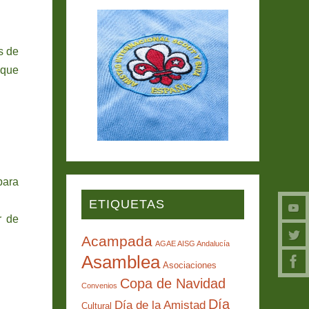
s de
 que
para
ETIQUETAS
r de
Acampada
AGAE AISG Andalucía
Asamblea
Asociaciones
Copa de Navidad
Convenios
Día
Día de la Amistad
Cultural