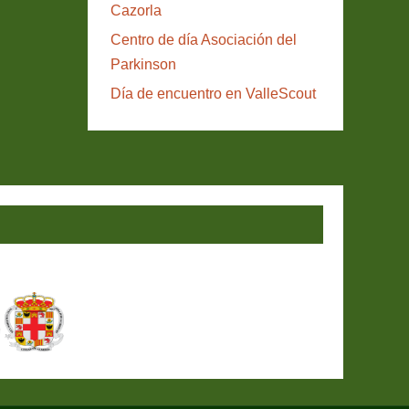
Cazorla
Centro de día Asociación del
Parkinson
Día de encuentro en ValleScout