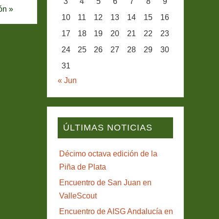
3
4
5
6
7
8
9
ión
»
10
11
12
13
14
15
16
17
18
19
20
21
22
23
24
25
26
27
28
29
30
31
« Jun
ÚLTIMAS NOTICIAS
Décimo octava edición de la
Piña de Plata
Encuentro de San Juan en
ValleScout
Encuentro de AISG Andalucía en