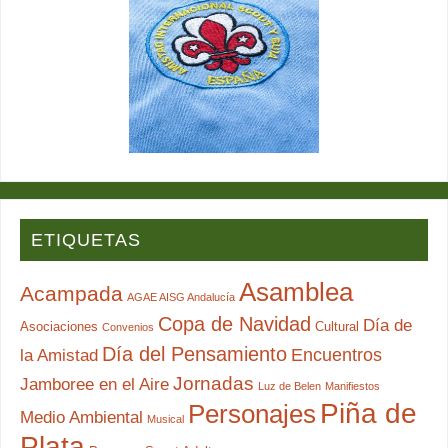
ETIQUETAS
Asamblea
Acampada
AGAE AISG Andalucía
Copa de Navidad
Día de
Asociaciones
Cultural
Convenios
Día del Pensamiento
Encuentros
la Amistad
Jornadas
Jamboree en el Aire
Luz de Belen
Manifiestos
Piña de
Personajes
Medio Ambiental
Musical
Plata