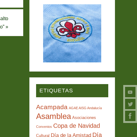
alto
ro”
»
ETIQUETAS
Acampada
AGAE AISG Andalucía
Asamblea
Asociaciones
Copa de Navidad
Convenios
Día
Día de la Amistad
Cultural