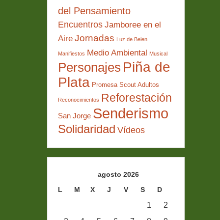
del Pensamiento
Encuentros
Jamboree en el
Jornadas
Aire
Luz de Belen
Medio Ambiental
Manifiestos
Musical
Piña de
Personajes
Plata
Promesa Scout Adultos
Reforestación
Reconocimientos
Senderismo
San Jorge
Solidaridad
Vídeos
agosto 2026
L
M
X
J
V
S
D
1
2