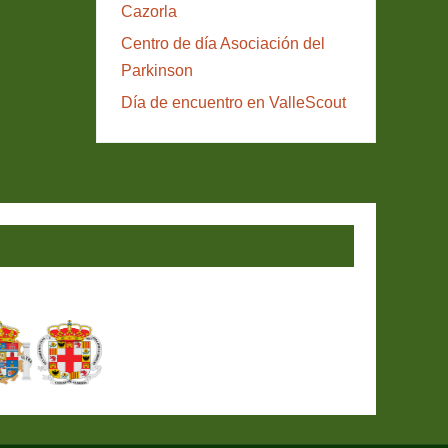
Cazorla
Centro de día Asociación del
Parkinson
Día de encuentro en ValleScout