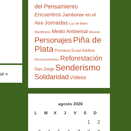
del Pensamiento
Encuentros
Jamboree en el
Jornadas
Aire
Luz de Belen
Medio Ambiental
Manifiestos
Musical
Piña de
Personajes
Plata
Promesa Scout Adultos
Reforestación
Reconocimientos
Senderismo
San Jorge
lar
»
Solidaridad
Vídeos
agosto 2026
L
M
X
J
V
S
D
1
2