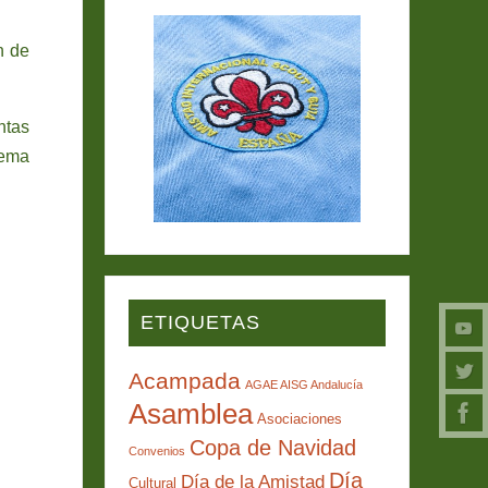
n de
ntas
tema
ETIQUETAS
Acampada
AGAE AISG Andalucía
Asamblea
Asociaciones
Copa de Navidad
Convenios
Día
Día de la Amistad
Cultural