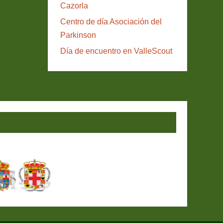
Cazorla
Centro de día Asociación del
Parkinson
Día de encuentro en ValleScout