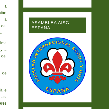
n la
ión
 la
ASAMBLEA AISG-
 del
ESPAÑA
.
xima
y la
 del
a de
alle
 las
ares