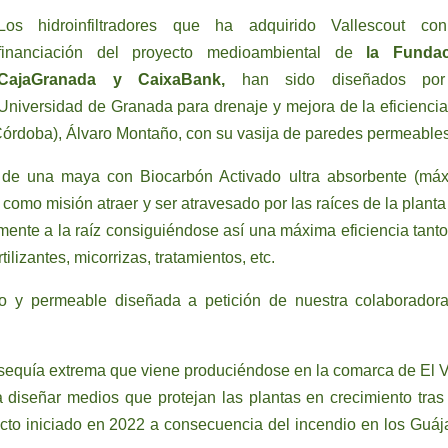
Los hidroinfiltradores que ha adquirido Vallescout co
financiación del proyecto medioambiental de
la Fundac
CajaGranada y CaixaBank,
han sido diseñados por
Universidad de Granada para drenaje y mejora de la eficiencia
(Córdoba), Álvaro Montaño, con su vasija de paredes permeables
a de una maya con Biocarbón Activado ultra absorbente (má
omo misión atraer y ser atravesado por las raíces de la planta 
amente a la raíz consiguiéndose así una máxima eficiencia tanto
tilizantes, micorrizas, tratamientos, etc.
oso y permeable diseñada a petición de nuestra colaborador
sequía extrema que viene produciéndose en la comarca de El V
 diseñar medios que protejan las plantas en crecimiento tras
cto iniciado en 2022 a consecuencia del incendio en los Guáj