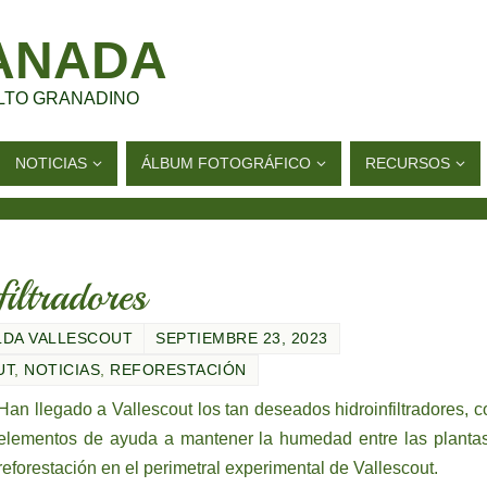
ANADA
LTO GRANADINO
NOTICIAS
ÁLBUM FOTOGRÁFICO
RECURSOS
iltradores
LDA VALLESCOUT
SEPTIEMBRE 23, 2023
UT
,
NOTICIAS
,
REFORESTACIÓN
Han llegado a Vallescout los tan deseados hidroinfiltradores, 
elementos de ayuda a mantener la humedad entre las planta
reforestación en el perimetral experimental de Vallescout.