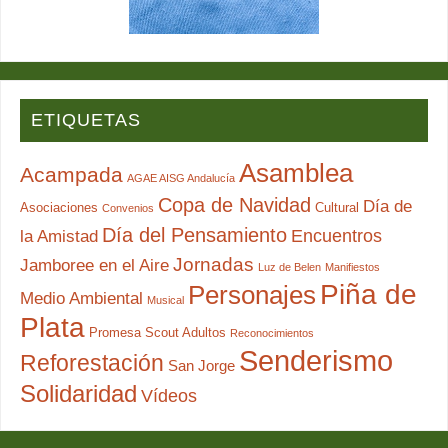
ETIQUETAS
Asamblea
Acampada
AGAE AISG Andalucía
Copa de Navidad
Día de
Asociaciones
Cultural
Convenios
Día del Pensamiento
Encuentros
la Amistad
Jornadas
Jamboree en el Aire
Luz de Belen
Manifiestos
Piña de
Personajes
Medio Ambiental
Musical
Plata
Promesa Scout Adultos
Reconocimientos
Senderismo
Reforestación
San Jorge
Solidaridad
Vídeos