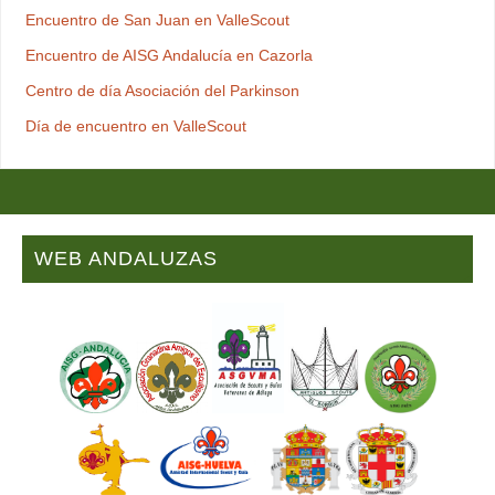
Encuentro de San Juan en ValleScout
Encuentro de AISG Andalucía en Cazorla
Centro de día Asociación del Parkinson
Día de encuentro en ValleScout
WEB ANDALUZAS