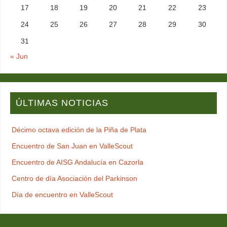
17
18
19
20
21
22
23
24
25
26
27
28
29
30
31
« Jun
ÚLTIMAS NOTICIAS
Décimo octava edición de la Piña de Plata
Encuentro de San Juan en ValleScout
Encuentro de AISG Andalucía en Cazorla
Centro de día Asociación del Parkinson
Día de encuentro en ValleScout