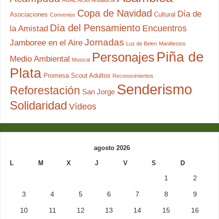
Copa de Navidad
Día de
Asociaciones
Cultural
Convenios
Día del Pensamiento
Encuentros
la Amistad
Jornadas
Jamboree en el Aire
Luz de Belen
Manifiestos
Piña de
Personajes
Medio Ambiental
Musical
Plata
Promesa Scout Adultos
Reconocimientos
Senderismo
Reforestación
San Jorge
Solidaridad
Vídeos
agosto 2026
L
M
X
J
V
S
D
1
2
3
4
5
6
7
8
9
10
11
12
13
14
15
16