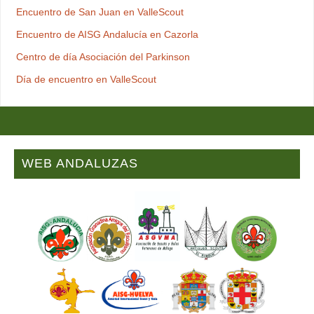
Encuentro de San Juan en ValleScout
Encuentro de AISG Andalucía en Cazorla
Centro de día Asociación del Parkinson
Día de encuentro en ValleScout
WEB ANDALUZAS