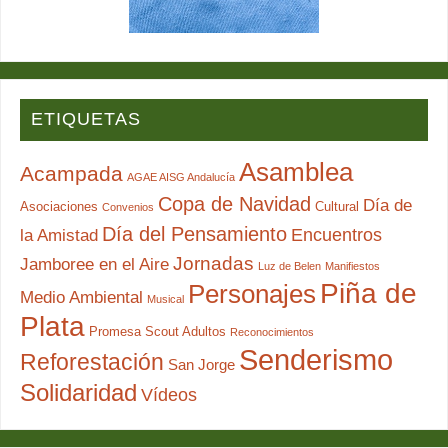
ETIQUETAS
Asamblea
Acampada
AGAE AISG Andalucía
Copa de Navidad
Día de
Asociaciones
Cultural
Convenios
Día del Pensamiento
Encuentros
la Amistad
Jornadas
Jamboree en el Aire
Luz de Belen
Manifiestos
Piña de
Personajes
Medio Ambiental
Musical
Plata
Promesa Scout Adultos
Reconocimientos
Senderismo
Reforestación
San Jorge
Solidaridad
Vídeos