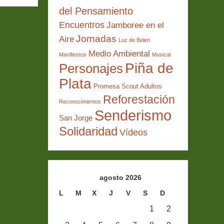
del Pensamiento
Encuentros
Jamboree en el
Jornadas
Aire
Luz de Belen
Medio Ambiental
Manifiestos
Musical
Piña de
Personajes
Plata
Promesa Scout Adultos
Reforestación
Reconocimientos
Senderismo
San Jorge
Solidaridad
Vídeos
agosto 2026
L
M
X
J
V
S
D
1
2