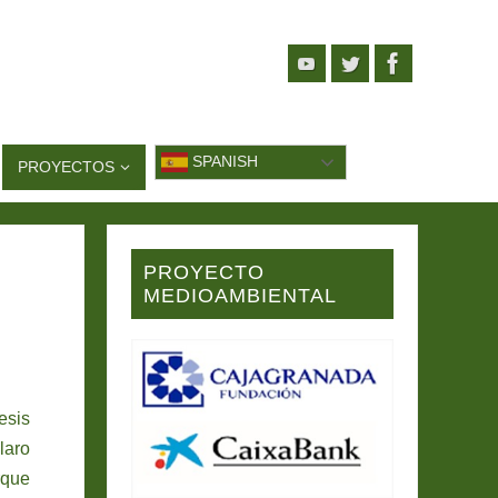
SPANISH
PROYECTOS
PROYECTO
MEDIOAMBIENTAL
esis
laro
rque