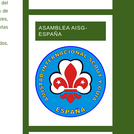
 del
s de
res,
rlas
ASAMBLEA AISG-
ESPAÑA
dos.