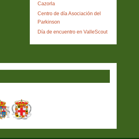
Cazorla
Centro de día Asociación del
Parkinson
Día de encuentro en ValleScout