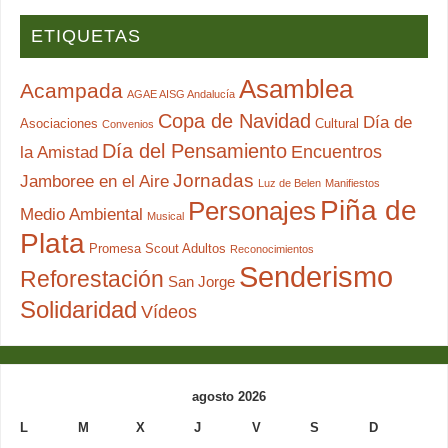
ETIQUETAS
Asamblea
Acampada
AGAE AISG Andalucía
Copa de Navidad
Día de
Asociaciones
Cultural
Convenios
Día del Pensamiento
Encuentros
la Amistad
Jornadas
Jamboree en el Aire
Luz de Belen
Manifiestos
Piña de
Personajes
Medio Ambiental
Musical
Plata
Promesa Scout Adultos
Reconocimientos
Senderismo
Reforestación
San Jorge
Solidaridad
Vídeos
agosto 2026
L
M
X
J
V
S
D