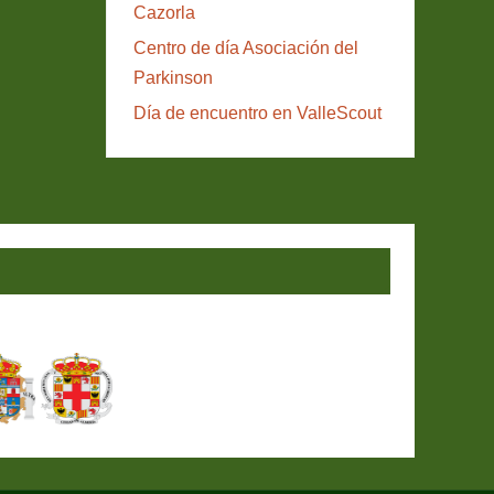
Cazorla
Centro de día Asociación del
Parkinson
Día de encuentro en ValleScout