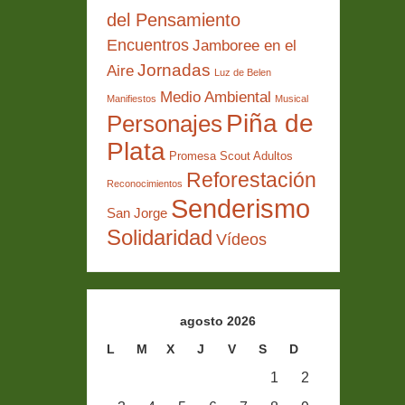
del Pensamiento
Encuentros
Jamboree en el
Jornadas
Aire
Luz de Belen
Medio Ambiental
Manifiestos
Musical
Piña de
Personajes
Plata
Promesa Scout Adultos
Reforestación
Reconocimientos
Senderismo
San Jorge
Solidaridad
Vídeos
agosto 2026
L
M
X
J
V
S
D
1
2