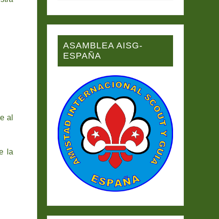
ASAMBLEA AISG-
ESPAÑA
e al
e la