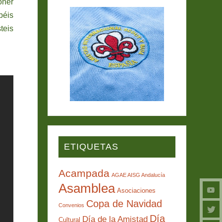
oner
béis
teis
ETIQUETAS
Acampada
AGAE AISG Andalucía
Asamblea
Asociaciones
Copa de Navidad
Convenios
Día
Día de la Amistad
Cultural