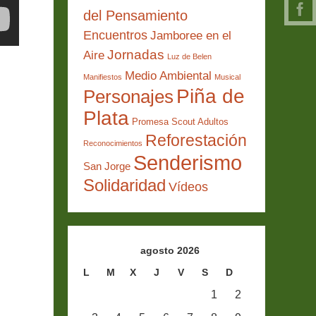
del Pensamiento
Encuentros
Jamboree en el
Jornadas
Aire
Luz de Belen
Medio Ambiental
Manifiestos
Musical
Piña de
Personajes
Plata
Promesa Scout Adultos
Reforestación
Reconocimientos
Senderismo
San Jorge
Solidaridad
Vídeos
agosto 2026
L
M
X
J
V
S
D
1
2