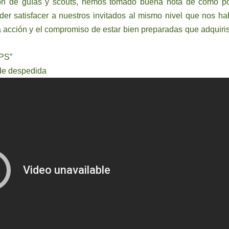
ón de guías y scouts, hemos tomado buena nota de cómo p
er satisfacer a nuestros invitados al mismo nivel que nos ha
a acción y el compromiso de estar bien preparadas que adquiris
LPS”
 de despedida