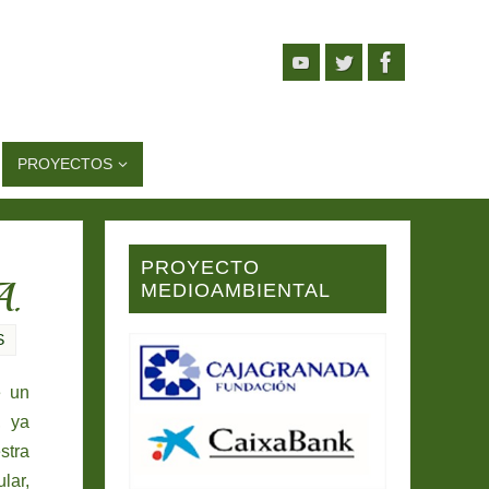
PROYECTOS
PROYECTO
.
MEDIOAMBIENTAL
S
e un
, ya
stra
lar,