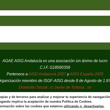
AGAE AISG Andalucía es una asociación sin ánimo de lucro
C.I.F. G18590356
Pertenece a
AISG Andalucía 2007
y
AISG España 2005
rganización miembro de ISGF-AISG desde 8 de Agosto de 1.9
Domicilio Social : c/ Javier de Tortosa , sn
18008 Granada
opias y de terceros para analizar y mejorar tu experiencia de navegació
gando implica la aceptación de nuestra Política de Cookies.
FUNCIONA CON
PARABOLA
&
WORDPRESS.
formación sobre las cookies que estamos
utilizando o desactivarlas
.