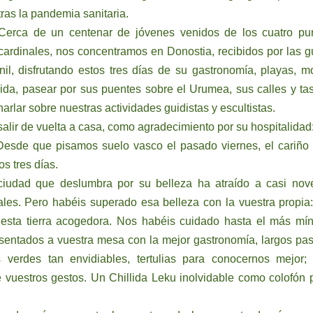
tras la pandemia sanitaria.
Cerca de un centenar de jóvenes venidos de los cuatro pu
cardinales, nos concentramos en Donostia, recibidos por las g
il, disfrutando estos tres días de su gastronomía, playas, m
ida, pasear por sus puentes sobre el Urumea, sus calles y ta
harlar sobre nuestras actividades guidistas y escultistas.
lir de vuelta a casa, como agradecimiento por su hospitalidad
Desde que pisamos suelo vasco el pasado viernes, el cariño 
os tres días.
 ciudad que deslumbra por su belleza ha atraído a casi nov
les. Pero habéis superado esa belleza con la vuestra propia:
sta tierra acogedora. Nos habéis cuidado hasta el más mí
 sentados a vuestra mesa con la mejor gastronomía, largos pa
 verdes tan envidiables, tertulias para conocernos mejor;
vuestros gestos. Un Chillida Leku inolvidable como colofón 