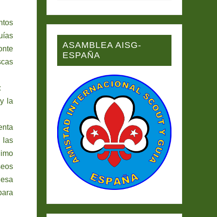
ntos
uías
ASAMBLEA AISG-
onte
ESPAÑA
scas
:
y la
enta
 las
nimo
seos
 esa
para